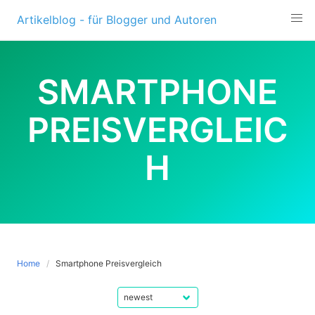
Skip
Artikelblog - für Blogger und Autoren
to
content
SMARTPHONE
PREISVERGLEIC
H
Home
Smartphone Preisvergleich