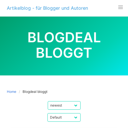
Skip
Artikelblog - für Blogger und Autoren
to
content
BLOGDEAL
BLOGGT
Home
Blogdeal bloggt