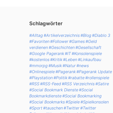
Schlagwörter
#Alltag
#Artikelverzeichnis
#Blog
#Diablo 3
#Favoriten
#Follower
#Games
#Geld
verdienen
#Geschichten
#Gesellschaft
#Google Pagerank
#IT
#Konsolenspiele
#kostenlos
#Kritik
#Leben
#Linkaufbau
#mmorpg
#Musik
#Natur
#news
#Onlinespiele
#Pagerank
#Pagerank Update
#Playstation
#Politik
#rabatte
#rollenspiele
#RSS
#RSS-Feed
#RSS Verzeichnis
#Satire
#Social Bookmark Dienste
#Social
Bookmarkdienste
#Social Bookmarking
#Social Bookmarks
#Spiele
#Spielkonsolen
#Sport
#tauschen
#Twitter
#Twitter