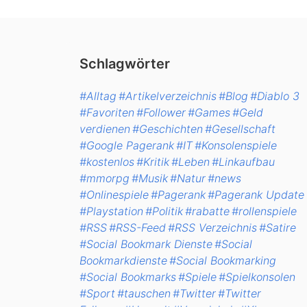
Schlagwörter
#Alltag
#Artikelverzeichnis
#Blog
#Diablo 3
#Favoriten
#Follower
#Games
#Geld
verdienen
#Geschichten
#Gesellschaft
#Google Pagerank
#IT
#Konsolenspiele
#kostenlos
#Kritik
#Leben
#Linkaufbau
#mmorpg
#Musik
#Natur
#news
#Onlinespiele
#Pagerank
#Pagerank Update
#Playstation
#Politik
#rabatte
#rollenspiele
#RSS
#RSS-Feed
#RSS Verzeichnis
#Satire
#Social Bookmark Dienste
#Social
Bookmarkdienste
#Social Bookmarking
#Social Bookmarks
#Spiele
#Spielkonsolen
#Sport
#tauschen
#Twitter
#Twitter