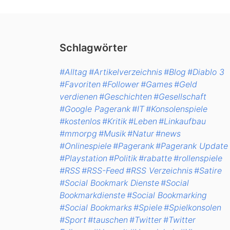
Schlagwörter
#Alltag
#Artikelverzeichnis
#Blog
#Diablo 3
#Favoriten
#Follower
#Games
#Geld
verdienen
#Geschichten
#Gesellschaft
#Google Pagerank
#IT
#Konsolenspiele
#kostenlos
#Kritik
#Leben
#Linkaufbau
#mmorpg
#Musik
#Natur
#news
#Onlinespiele
#Pagerank
#Pagerank Update
#Playstation
#Politik
#rabatte
#rollenspiele
#RSS
#RSS-Feed
#RSS Verzeichnis
#Satire
#Social Bookmark Dienste
#Social
Bookmarkdienste
#Social Bookmarking
#Social Bookmarks
#Spiele
#Spielkonsolen
#Sport
#tauschen
#Twitter
#Twitter