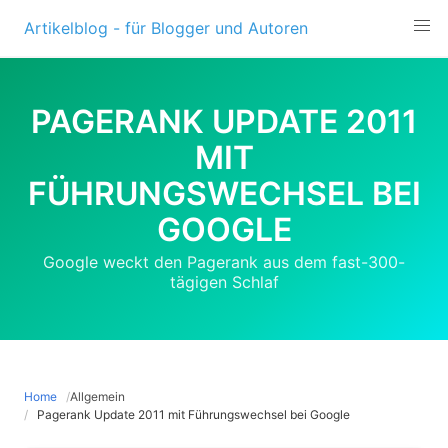
Skip
Artikelblog - für Blogger und Autoren
to
content
PAGERANK UPDATE 2011
MIT
FÜHRUNGSWECHSEL BEI
GOOGLE
Google weckt den Pagerank aus dem fast-300-
tägigen Schlaf
Home
Allgemein
Pagerank Update 2011 mit Führungswechsel bei Google